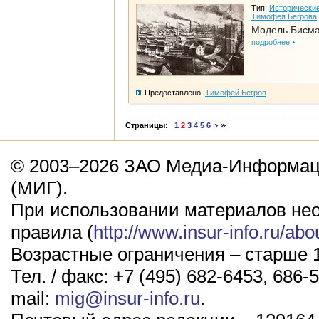
Тип:
Исторические
Тимофея Бегрова
Модель Бисм
подробнее
Предоставлено:
Тимофей Бегров
Страницы:
1
2
3
4
5
6
© 2003–2026 ЗАО Медиа-Информаци
(МИГ).
При использовании материалов не
правила (
http://www.insur-info.ru/abo
Возрастные ограничения – старше 1
Тел. / факс: +7 (495) 682-6453, 686-5
mail:
mig@insur-info.ru
.