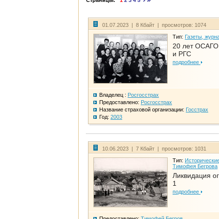
Страницы:
1
2
3
4
5
01.07.2023 | 8 Кбайт | просмотров: 1074
Тип:
Газеты, журн
20 лет ОСАГО.
и РГС
подробнее
Владелец :
Росгосстрах
Предоставлено:
Росгосстрах
Название страховой организации:
Госстрах
Год:
2003
10.06.2023 | 7 Кбайт | просмотров: 1031
Тип:
Исторические
Тимофея Бегрова
Ликвидация ог
1
подробнее
Предоставлено:
Тимофей Бегров