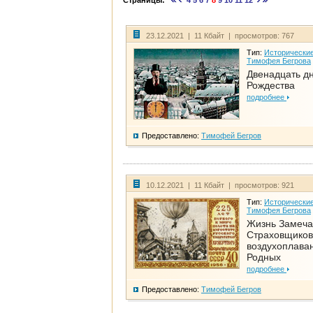
Страницы:
4
5
6
7
8
9
10
11
12
23.12.2021 | 11 Кбайт | просмотров: 767
Тип:
Исторические
Тимофея Бегрова
Двенадцать д
Рождества
подробнее
Предоставлено:
Тимофей Бегров
10.12.2021 | 11 Кбайт | просмотров: 921
Тип:
Исторические
Тимофея Бегрова
Жизнь Замеча
Страховщиков
воздухоплаван
Родных
подробнее
Предоставлено:
Тимофей Бегров