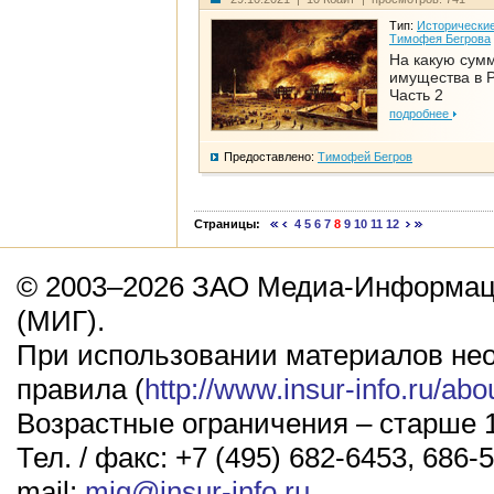
Тип:
Исторические
Тимофея Бегрова
На какую сум
имущества в Р
Часть 2
подробнее
Предоставлено:
Тимофей Бегров
Страницы:
4
5
6
7
8
9
10
11
12
© 2003–2026 ЗАО Медиа-Информаци
(МИГ).
При использовании материалов не
правила (
http://www.insur-info.ru/abo
Возрастные ограничения – старше 1
Тел. / факс: +7 (495) 682-6453, 686-5
mail:
mig@insur-info.ru
.