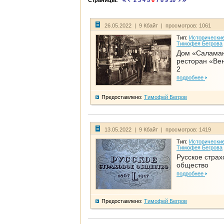
Страницы:
2
3
4
5
6
7
8
9
10
26.05.2022 | 9 Кбайт | просмотров: 1061
Тип:
Исторические
Тимофея Бегрова
Дом «Салама
ресторан «Вен
2
подробнее
Предоставлено:
Тимофей Бегров
13.05.2022 | 9 Кбайт | просмотров: 1419
Тип:
Исторические
Тимофея Бегрова
Русское страх
общество
подробнее
Предоставлено:
Тимофей Бегров