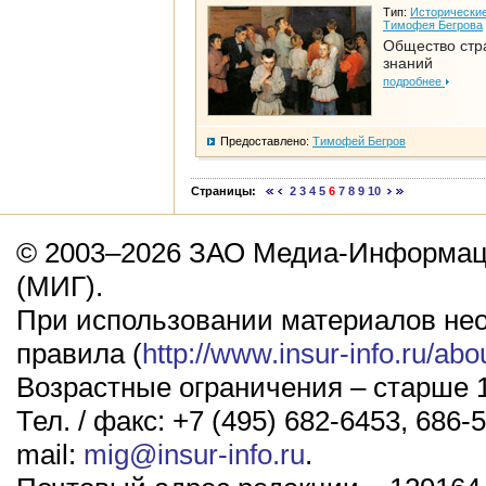
Тип:
Исторические
Тимофея Бегрова
Общество стр
знаний
подробнее
Предоставлено:
Тимофей Бегров
Страницы:
2
3
4
5
6
7
8
9
10
© 2003–2026 ЗАО Медиа-Информаци
(МИГ).
При использовании материалов не
правила (
http://www.insur-info.ru/abo
Возрастные ограничения – старше 1
Тел. / факс: +7 (495) 682-6453, 686-5
mail:
mig@insur-info.ru
.