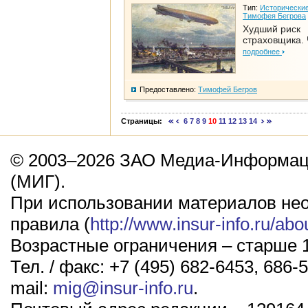
Тип:
Исторические
Тимофея Бегрова
Худший риск
страховщика. 
подробнее
Предоставлено:
Тимофей Бегров
Страницы:
6
7
8
9
10
11
12
13
14
© 2003–2026 ЗАО Медиа-Информаци
(МИГ).
При использовании материалов не
правила (
http://www.insur-info.ru/abo
Возрастные ограничения – старше 1
Тел. / факс: +7 (495) 682-6453, 686-5
mail:
mig@insur-info.ru
.