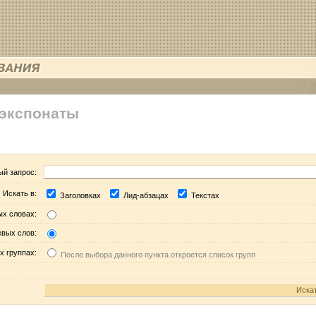
 экспонаты
ый запрос:
Искать в:
Заголовках
Лид-абзацах
Текстах
ых словах:
евых слов:
х группах:
После выбора данного пункта откроется список групп