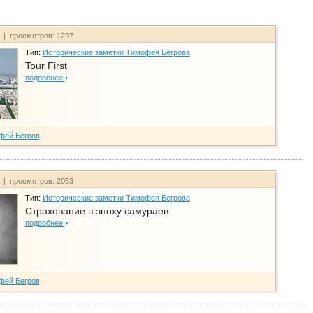
т | просмотров: 1297
Тип:
Исторические заметки Тимофея Бегрова
Tour First
подробнее
фей Бегров
т | просмотров: 2053
Тип:
Исторические заметки Тимофея Бегрова
Страхование в эпоху самураев
подробнее
фей Бегров