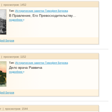
т | просмотров: 1452
Тип:
Исторические заметки Тимофея Бегрова
В Правление, Его Превосходительству…
подробнее
фей Бегров
т | просмотров: 1152
Тип:
Исторические заметки Тимофея Бегрова
Дело врача Раввича
подробнее
фей Бегров
йт | просмотров: 1544