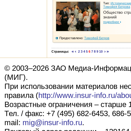
Тип:
Исторические
Тимофея Бегрова
Общество стр
знаний
подробнее
Предоставлено:
Тимофей Бегров
Страницы:
2
3
4
5
6
7
8
9
10
© 2003–2026 ЗАО Медиа-Информаци
(МИГ).
При использовании материалов не
правила (
http://www.insur-info.ru/abo
Возрастные ограничения – старше 1
Тел. / факс: +7 (495) 682-6453, 686-5
mail:
mig@insur-info.ru
.