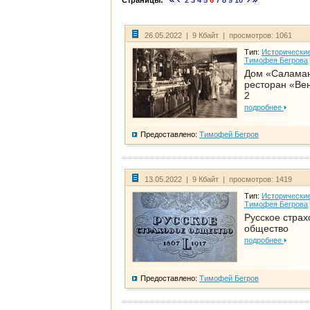
Страницы:
2
3
4
5
6
7
8
9
10
26.05.2022 | 9 Кбайт | просмотров: 1061
Тип:
Исторические
Тимофея Бегрова
Дом «Салама
ресторан «Вен
2
подробнее
Предоставлено:
Тимофей Бегров
13.05.2022 | 9 Кбайт | просмотров: 1419
Тип:
Исторические
Тимофея Бегрова
Русское страх
общество
подробнее
Предоставлено:
Тимофей Бегров