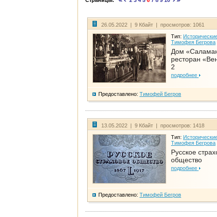
Страницы:
2
3
4
5
6
7
8
9
10
26.05.2022 | 9 Кбайт | просмотров: 1061
Тип:
Исторические
Тимофея Бегрова
Дом «Салама
ресторан «Вен
2
подробнее
Предоставлено:
Тимофей Бегров
13.05.2022 | 9 Кбайт | просмотров: 1418
Тип:
Исторические
Тимофея Бегрова
Русское страх
общество
подробнее
Предоставлено:
Тимофей Бегров