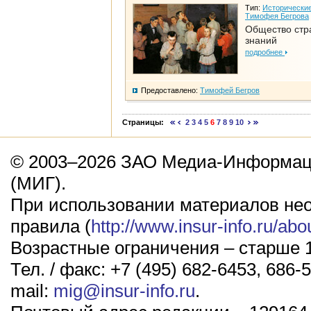
Тип:
Исторические
Тимофея Бегрова
Общество стр
знаний
подробнее
Предоставлено:
Тимофей Бегров
Страницы:
2
3
4
5
6
7
8
9
10
© 2003–2026 ЗАО Медиа-Информаци
(МИГ).
При использовании материалов не
правила (
http://www.insur-info.ru/abo
Возрастные ограничения – старше 1
Тел. / факс: +7 (495) 682-6453, 686-5
mail:
mig@insur-info.ru
.