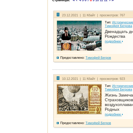
Страницы:
4
5
6
7
8
9
10
11
12
23.12.2021 | 11 Кбайт | просмотров: 767
Тип:
Исторические
Тимофея Бегрова
Двенадцать д
Рождества
подробнее
Предоставлено:
Тимофей Бегров
10.12.2021 | 11 Кбайт | просмотров: 923
Тип:
Исторические
Тимофея Бегрова
Жизнь Замеча
Страховщиков
воздухоплаван
Родных
подробнее
Предоставлено:
Тимофей Бегров