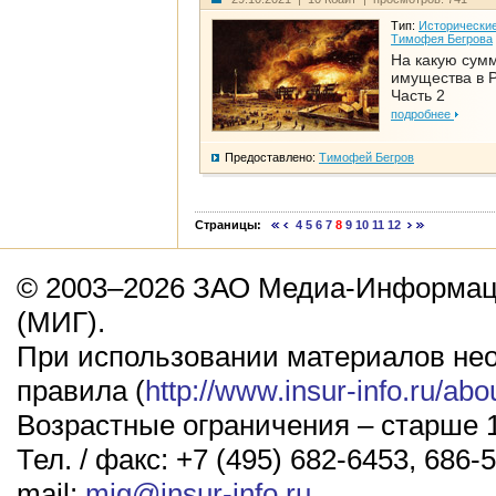
Тип:
Исторические
Тимофея Бегрова
На какую сум
имущества в Р
Часть 2
подробнее
Предоставлено:
Тимофей Бегров
Страницы:
4
5
6
7
8
9
10
11
12
© 2003–2026 ЗАО Медиа-Информаци
(МИГ).
При использовании материалов не
правила (
http://www.insur-info.ru/abo
Возрастные ограничения – старше 1
Тел. / факс: +7 (495) 682-6453, 686-5
mail:
mig@insur-info.ru
.