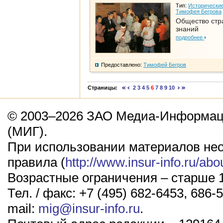
Тип:
Исторические
Тимофея Бегрова
Общество стр
знаний
подробнее
Предоставлено:
Тимофей Бегров
Страницы:
2
3
4
5
6
7
8
9
10
© 2003–2026 ЗАО Медиа-Информаци
(МИГ).
При использовании материалов не
правила (
http://www.insur-info.ru/abo
Возрастные ограничения – старше 1
Тел. / факс: +7 (495) 682-6453, 686-5
mail:
mig@insur-info.ru
.