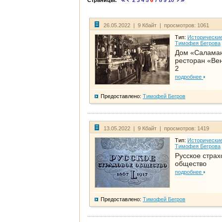
Страницы:
2
3
4
5
6
7
8
9
10
26.05.2022 | 9 Кбайт | просмотров: 1061
Тип:
Исторические
Тимофея Бегрова
Дом «Салама
ресторан «Вен
2
подробнее
Предоставлено:
Тимофей Бегров
13.05.2022 | 9 Кбайт | просмотров: 1419
Тип:
Исторические
Тимофея Бегрова
Русское страх
общество
подробнее
Предоставлено:
Тимофей Бегров