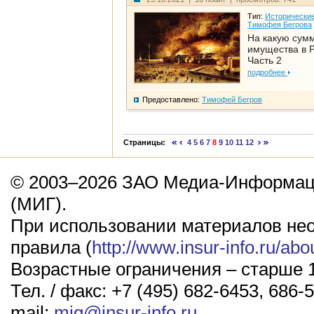
Тип:
Исторические
Тимофея Бегрова
На какую сум
имущества в Р
Часть 2
подробнее
Предоставлено:
Тимофей Бегров
Страницы:
4
5
6
7
8
9
10
11
12
© 2003–2026 ЗАО Медиа-Информаци
(МИГ).
При использовании материалов не
правила (
http://www.insur-info.ru/abo
Возрастные ограничения – старше 1
Тел. / факс: +7 (495) 682-6453, 686-5
mail:
mig@insur-info.ru
.