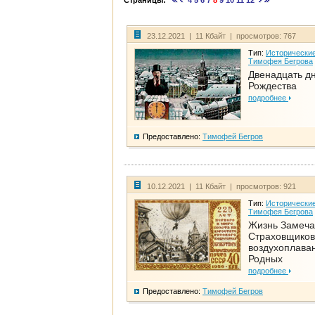
Страницы:
4
5
6
7
8
9
10
11
12
23.12.2021 | 11 Кбайт | просмотров: 767
Тип:
Исторические
Тимофея Бегрова
Двенадцать д
Рождества
подробнее
Предоставлено:
Тимофей Бегров
10.12.2021 | 11 Кбайт | просмотров: 921
Тип:
Исторические
Тимофея Бегрова
Жизнь Замеча
Страховщиков
воздухоплаван
Родных
подробнее
Предоставлено:
Тимофей Бегров