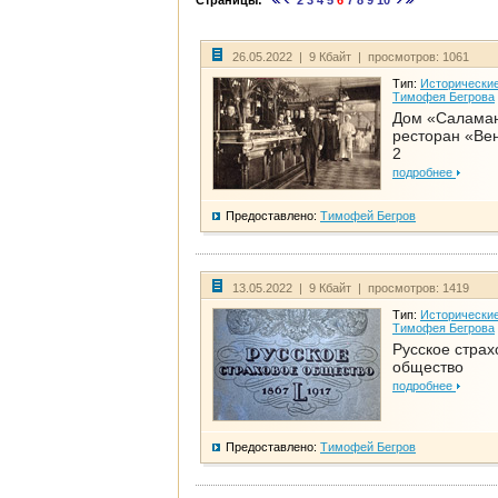
Страницы:
2
3
4
5
6
7
8
9
10
26.05.2022 | 9 Кбайт | просмотров: 1061
Тип:
Исторические
Тимофея Бегрова
Дом «Салама
ресторан «Вен
2
подробнее
Предоставлено:
Тимофей Бегров
13.05.2022 | 9 Кбайт | просмотров: 1419
Тип:
Исторические
Тимофея Бегрова
Русское страх
общество
подробнее
Предоставлено:
Тимофей Бегров