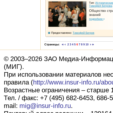
Тип:
Исторические
Тимофея Бегрова
Общество стр
знаний
подробнее
Предоставлено:
Тимофей Бегров
Страницы:
2
3
4
5
6
7
8
9
10
© 2003–2026 ЗАО Медиа-Информаци
(МИГ).
При использовании материалов не
правила (
http://www.insur-info.ru/abo
Возрастные ограничения – старше 1
Тел. / факс: +7 (495) 682-6453, 686-5
mail:
mig@insur-info.ru
.