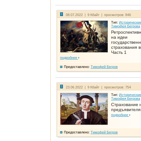
08.07.2022 | 9 Кбайт | просмотров: 846
Тип:
Исторические
Тимофея Бегрова
Ретроспективн
на идеи
государственн
страхования 
Часть 1
подробнее
Предоставлено:
Тимофей Бегров
23.06.2022 | 9 Кбайт | просмотров: 754
Тип:
Исторические
Тимофея Бегрова
Страхование 
предъявителя
подробнее
Предоставлено:
Тимофей Бегров