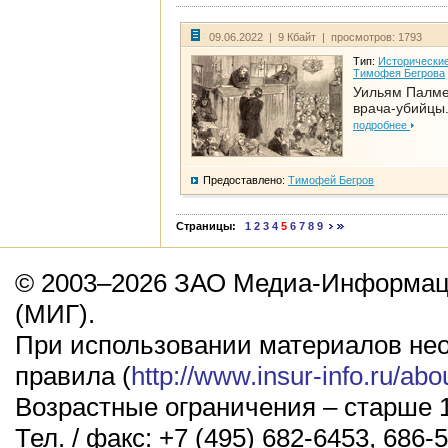
09.06.2022 | 9 Кбайт | просмотров: 1793
Тип:
Исторические
Тимофея Бегрова
Уильям Палме
врача-убийцы.
подробнее
Предоставлено:
Тимофей Бегров
Страницы:
1
2
3
4
5
6
7
8
9
© 2003–2026 ЗАО Медиа-Информаци
(МИГ).
При использовании материалов не
правила (
http://www.insur-info.ru/abo
Возрастные ограничения – старше 1
Тел. / факс: +7 (495) 682-6453, 686-5