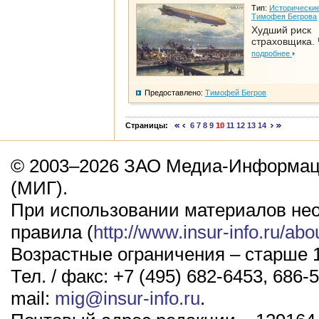
Тип:
Исторические
Тимофея Бегрова
Худший риск
страховщика. 
подробнее
Предоставлено:
Тимофей Бегров
Страницы:
6
7
8
9
10
11
12
13
14
© 2003–2026 ЗАО Медиа-Информаци
(МИГ).
При использовании материалов не
правила (
http://www.insur-info.ru/abo
Возрастные ограничения – старше 1
Тел. / факс: +7 (495) 682-6453, 686-5
mail:
mig@insur-info.ru
.