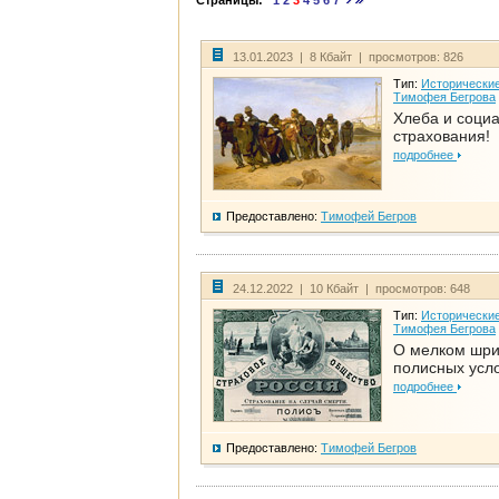
Страницы:
1
2
3
4
5
6
7
13.01.2023 | 8 Кбайт | просмотров: 826
Тип:
Исторические
Тимофея Бегрова
Хлеба и соци
страхования!
подробнее
Предоставлено:
Тимофей Бегров
24.12.2022 | 10 Кбайт | просмотров: 648
Тип:
Исторические
Тимофея Бегрова
О мелком шр
полисных усл
подробнее
Предоставлено:
Тимофей Бегров