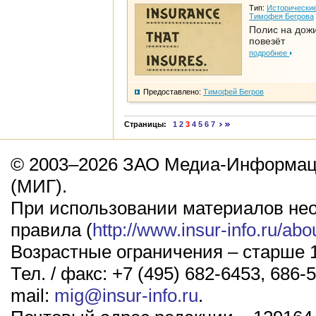
Тип:
Исторические
Тимофея Бегрова
Полис на дож
повезёт
подробнее
Предоставлено:
Тимофей Бегров
Страницы:
1
2
3
4
5
6
7
© 2003–2026 ЗАО Медиа-Информаци
(МИГ).
При использовании материалов не
правила (
http://www.insur-info.ru/abo
Возрастные ограничения – старше 1
Тел. / факс: +7 (495) 682-6453, 686-5
mail:
mig@insur-info.ru
.