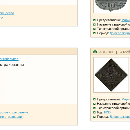
общество
ия
Предоставлено:
Мари
Название страховой о
Тип страховой органи
Период:
До революци
20.05.2008 | 54 Кба
ригинальная)
 страхование
Предоставлено:
Мари
Название страховой о
Тип страховой органи
мское страхование
Год:
1835
го страхования
Период:
До революци