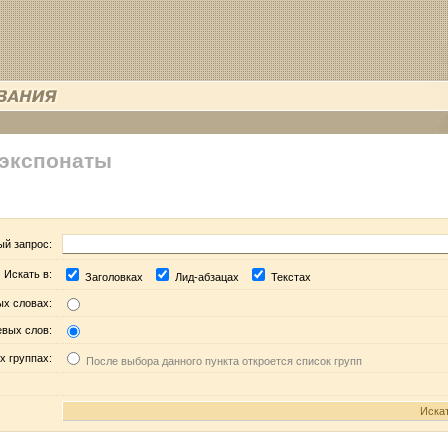
 экспонаты
ый запрос:
Искать в:
Заголовках
Лид-абзацах
Текстах
ых словах:
евых слов:
х группах:
После выбора данного пункта откроется список групп