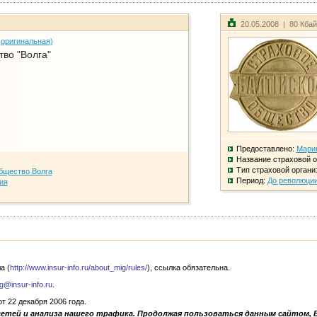
20.05.2008 | 80 Кба
(оригинальная)
во "Волга"
Предоставлено:
Мари
Название страховой о
Тип страховой органи
бщество Волга
Период:
До революци
ия
а (
http://www.insur-info.ru/about_mig/rules/
), ссылка обязательна.
g@insur-info.ru
.
 22 декабря 2006 года.
сетей и анализа нашего трафика. Продолжая пользоваться данным сайтом, 