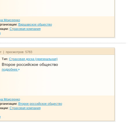
на Моисеенко
рганизации:
Варшавское общество
зации:
Страховая компания
и
йт | просмотров: 5783
Тип:
Страховая доска (оригинальная)
Второе российское общество
подробнее
на Моисеенко
рганизации:
Второе российское общество
зации:
Страховая компания
и