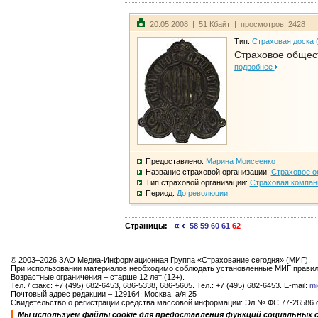
20.05.2008 | 51 Кбайт | просмотров: 2428
Тип:
Страховая доска 
Страховое общест
подробнее
Предоставлено:
Марина Моисеенко
Название страховой организации:
Страховое о
Тип страховой организации:
Страховая компан
Период:
До революции
Страницы:
58
59
60
61
62
© 2003–2026 ЗАО Медиа-Информационная Группа «Страхование сегодня» (МИГ).
При использовании материалов необходимо соблюдать установленные МИГ правил
Возрастные ограничения – старше 12 лет (12+).
Тел. / факс: +7 (495) 682-6453, 686-5338, 686-5605. Тел.: +7 (495) 682-6453. E-mail:
mi
Почтовый адрес редакции – 129164, Москва, а/я 25
Свидетельство о регистрации средства массовой информации: Эл № ФС 77-26586 от
Мы используем файлы cookie для предоставления функций социальных 