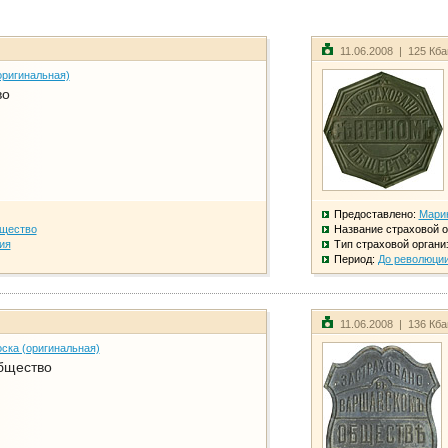
11.06.2008 | 125 Кб
оригинальная)
во
Предоставлено:
Мари
бщество
Название страховой о
ия
Тип страховой органи
Период:
До революци
11.06.2008 | 136 Кб
ска (оригинальная)
бщество