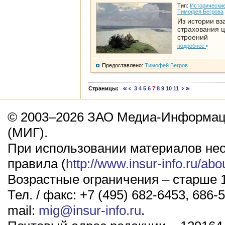
Тип:
Исторические
Тимофея Бегрова
Из истории вз
страхования 
строений
подробнее
Предоставлено:
Тимофей Бегров
Страницы:
3
4
5
6
7
8
9
10
11
© 2003–2026 ЗАО Медиа-Информаци
(МИГ).
При использовании материалов не
правила (
http://www.insur-info.ru/abo
Возрастные ограничения – старше 1
Тел. / факс: +7 (495) 682-6453, 686-5
mail:
mig@insur-info.ru
.