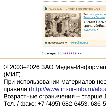
09.06.2022 | 9 Кбайт | просмотров: 1793
Тип:
Исторические
Тимофея Бегрова
Уильям Палме
врача-убийцы.
подробнее
Предоставлено:
Тимофей Бегров
Страницы:
1
2
3
4
5
6
7
8
9
© 2003–2026 ЗАО Медиа-Информаци
(МИГ).
При использовании материалов не
правила (
http://www.insur-info.ru/abo
Возрастные ограничения – старше 1
Тел. / факс: +7 (495) 682-6453, 686-5