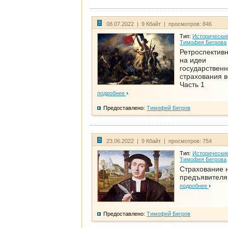
08.07.2022 | 9 Кбайт | просмотров: 846
Тип:
Исторические
Тимофея Бегрова
Ретроспективн
на идеи
государственн
страхования 
Часть 1
подробнее
Предоставлено:
Тимофей Бегров
23.06.2022 | 9 Кбайт | просмотров: 754
Тип:
Исторические
Тимофея Бегрова
Страхование 
предъявителя
подробнее
Предоставлено:
Тимофей Бегров