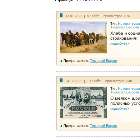
Страницы:
1
2
3
4
5
6
7
13.01.2023 | 8 Кбайт | просмотров: 826
Тип:
Исторические
Тимофея Бегрова
Хлеба и соци
страхования!
подробнее
Предоставлено:
Тимофей Бегров
24.12.2022 | 10 Кбайт | просмотров: 648
Тип:
Исторические
Тимофея Бегрова
О мелком шр
полисных усл
подробнее
Предоставлено:
Тимофей Бегров