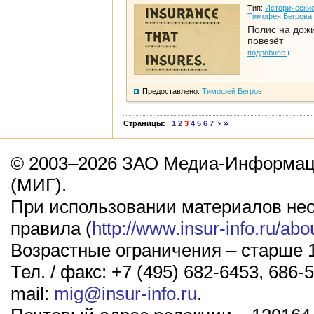
Тип:
Исторические
Тимофея Бегрова
Полис на дож
повезёт
подробнее
Предоставлено:
Тимофей Бегров
Страницы:
1
2
3
4
5
6
7
© 2003–2026 ЗАО Медиа-Информаци
(МИГ).
При использовании материалов не
правила (
http://www.insur-info.ru/abo
Возрастные ограничения – старше 1
Тел. / факс: +7 (495) 682-6453, 686-5
mail:
mig@insur-info.ru
.