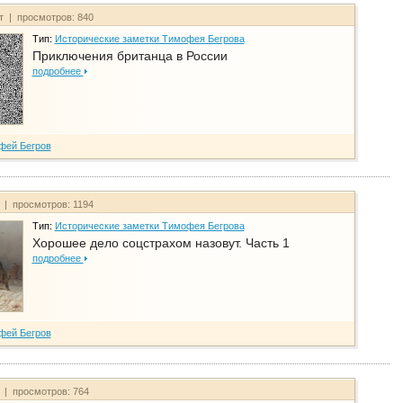
йт | просмотров: 840
Тип:
Исторические заметки Тимофея Бегрова
Приключения британца в России
подробнее
фей Бегров
т | просмотров: 1194
Тип:
Исторические заметки Тимофея Бегрова
Хорошее дело соцстрахом назовут. Часть 1
подробнее
фей Бегров
т | просмотров: 764