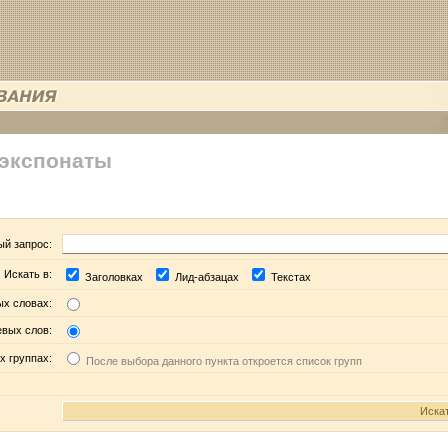
 экспонаты
ый запрос:
Искать в:
Заголовках
Лид-абзацах
Текстах
ых словах:
евых слов:
х группах:
После выбора данного пункта откроется список групп