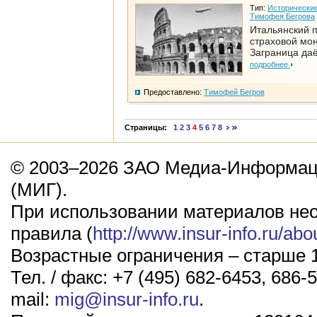
Тип:
Исторические
Тимофея Бегрова
Итальянский п
страховой мо
Заграница да
подробнее
Предоставлено:
Тимофей Бегров
Страницы:
1
2
3
4
5
6
7
8
© 2003–2026 ЗАО Медиа-Информаци
(МИГ).
При использовании материалов не
правила (
http://www.insur-info.ru/abo
Возрастные ограничения – старше 1
Тел. / факс: +7 (495) 682-6453, 686-5
mail:
mig@insur-info.ru
.