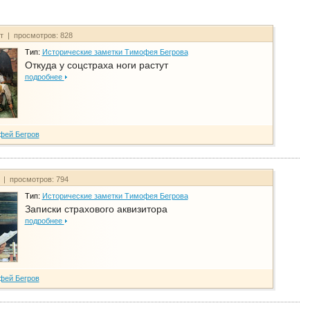
йт | просмотров: 828
Тип:
Исторические заметки Тимофея Бегрова
Откуда у соцстраха ноги растут
подробнее
фей Бегров
т | просмотров: 794
Тип:
Исторические заметки Тимофея Бегрова
Записки страхового аквизитора
подробнее
фей Бегров