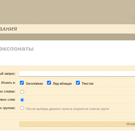
 экспонаты
ый запрос:
Искать в:
Заголовках
Лид-абзацах
Текстах
ых словах:
евых слов:
х группах:
После выбора данного пункта откроется список групп