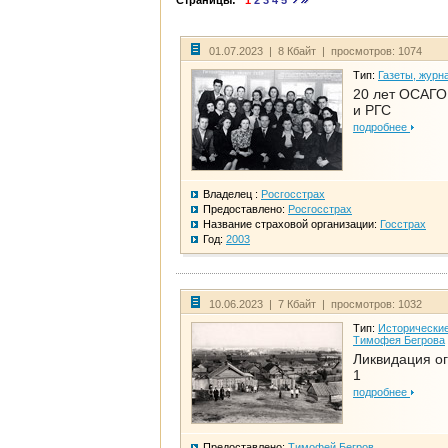
Страницы:
1
2
3
4
5
01.07.2023 | 8 Кбайт | просмотров: 1074
Тип:
Газеты, журн
20 лет ОСАГО.
и РГС
подробнее
Владелец :
Росгосстрах
Предоставлено:
Росгосстрах
Название страховой организации:
Госстрах
Год:
2003
10.06.2023 | 7 Кбайт | просмотров: 1032
Тип:
Исторические
Тимофея Бегрова
Ликвидация ог
1
подробнее
Предоставлено:
Тимофей Бегров