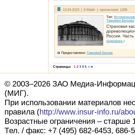
13.04.2023 | 6 Кбайт | просмотров: 1298
Тип:
Исторические
Тимофея Бегрова
Страховая кас
дореволюцио
России. Часть
подробнее
Предоставлено:
Тимофей Бегров
Страницы:
1
2
3
4
5
© 2003–2026 ЗАО Медиа-Информаци
(МИГ).
При использовании материалов не
правила (
http://www.insur-info.ru/abo
Возрастные ограничения – старше 1
Тел. / факс: +7 (495) 682-6453, 686-5