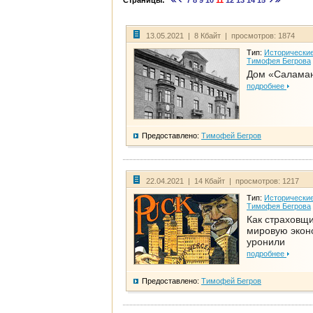
Страницы:
7
8
9
10
11
12
13
14
15
13.05.2021 | 8 Кбайт | просмотров: 1874
Тип:
Исторические
Тимофея Бегрова
Дом «Салама
подробнее
Предоставлено:
Тимофей Бегров
22.04.2021 | 14 Кбайт | просмотров: 1217
Тип:
Исторические
Тимофея Бегрова
Как страховщ
мировую экон
уронили
подробнее
Предоставлено:
Тимофей Бегров