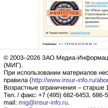
Тип:
Исторические
Тимофея Бегрова
Не VINом еди
Страховщики 
автомобильн
кражами
подробнее
Предоставлено:
Тимофей Бегров
Страницы:
7
8
9
10
11
12
13
14
15
© 2003–2026 ЗАО Медиа-Информаци
(МИГ).
При использовании материалов не
правила (
http://www.insur-info.ru/abo
Возрастные ограничения – старше 1
Тел. / факс: +7 (495) 682-6453, 686-5
mail:
mig@insur-info.ru
.