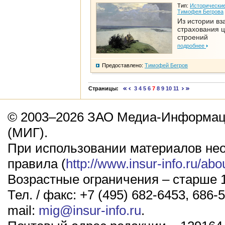
Тип:
Исторические
Тимофея Бегрова
Из истории вз
страхования 
строений
подробнее
Предоставлено:
Тимофей Бегров
Страницы:
3
4
5
6
7
8
9
10
11
© 2003–2026 ЗАО Медиа-Информаци
(МИГ).
При использовании материалов не
правила (
http://www.insur-info.ru/abo
Возрастные ограничения – старше 1
Тел. / факс: +7 (495) 682-6453, 686-5
mail:
mig@insur-info.ru
.