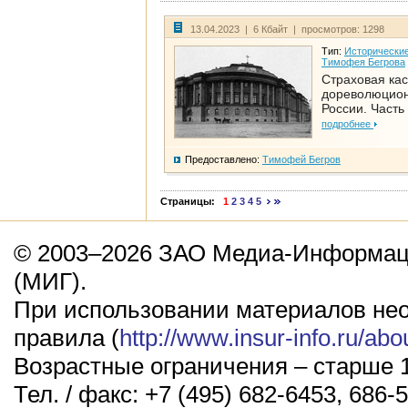
13.04.2023 | 6 Кбайт | просмотров: 1298
Тип:
Исторические
Тимофея Бегрова
Страховая кас
дореволюцио
России. Часть
подробнее
Предоставлено:
Тимофей Бегров
Страницы:
1
2
3
4
5
© 2003–2026 ЗАО Медиа-Информаци
(МИГ).
При использовании материалов не
правила (
http://www.insur-info.ru/abo
Возрастные ограничения – старше 1
Тел. / факс: +7 (495) 682-6453, 686-5