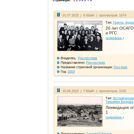
Страницы:
1
2
3
4
5
01.07.2023 | 8 Кбайт | просмотров: 1074
Тип:
Газеты, журн
20 лет ОСАГО.
и РГС
подробнее
Владелец :
Росгосстрах
Предоставлено:
Росгосстрах
Название страховой организации:
Госстрах
Год:
2003
10.06.2023 | 7 Кбайт | просмотров: 1032
Тип:
Исторические
Тимофея Бегрова
Ликвидация ог
1
подробнее
Предоставлено:
Тимофей Бегров