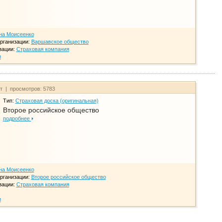
на Моисеенко
рганизации:
Варшавское общество
зации:
Страховая компания
и
йт | просмотров: 5783
Тип:
Страховая доска (оригинальная)
Второе российское общество
подробнее
на Моисеенко
рганизации:
Второе российское общество
зации:
Страховая компания
и