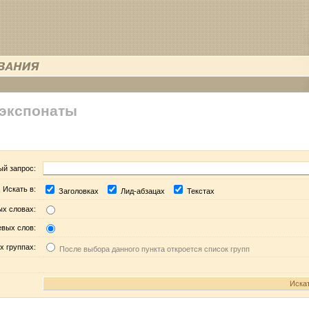
 экспонаты
ый запрос:
Искать в:
Заголовках
Лид-абзацах
Текстах
ых словах:
евых слов:
х группах:
После выбора данного пункта откроется список групп