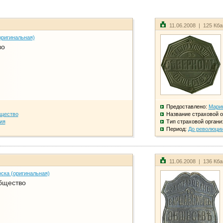
11.06.2008 | 125 Кб
оригинальная)
во
Предоставлено:
Мари
бщество
Название страховой о
ия
Тип страховой органи
Период:
До революци
11.06.2008 | 136 Кб
ска (оригинальная)
бщество