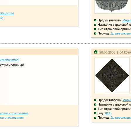
общество
ия
Предоставлено:
Мари
Название страховой о
Тип страховой органи
Период:
До революци
20.05.2008 | 54 Кба
ригинальная)
 страхование
Предоставлено:
Мари
Название страховой о
Тип страховой органи
мское страхование
Год:
1835
го страхования
Период:
До революци