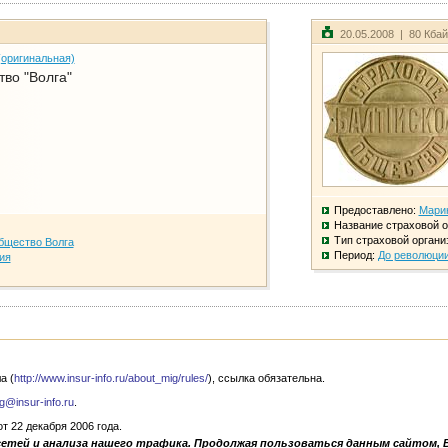
20.05.2008 | 80 Кба
(оригинальная)
во "Волга"
Предоставлено:
Мари
Название страховой о
Тип страховой органи
бщество Волга
Период:
До революци
ия
а (
http://www.insur-info.ru/about_mig/rules/
), ссылка обязательна.
g@insur-info.ru
.
 22 декабря 2006 года.
сетей и анализа нашего трафика. Продолжая пользоваться данным сайтом, 