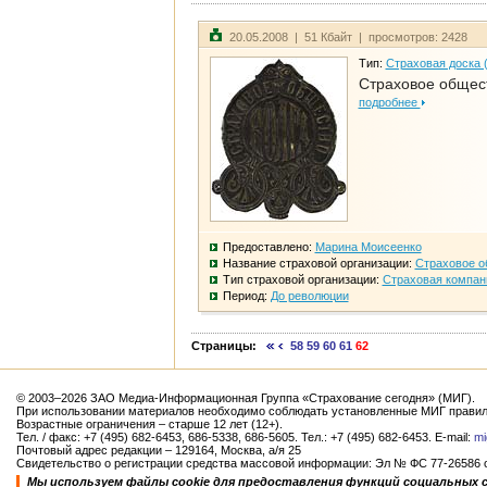
20.05.2008 | 51 Кбайт | просмотров: 2428
Тип:
Страховая доска 
Страховое общест
подробнее
Предоставлено:
Марина Моисеенко
Название страховой организации:
Страховое о
Тип страховой организации:
Страховая компан
Период:
До революции
Страницы:
58
59
60
61
62
© 2003–2026 ЗАО Медиа-Информационная Группа «Страхование сегодня» (МИГ).
При использовании материалов необходимо соблюдать установленные МИГ правил
Возрастные ограничения – старше 12 лет (12+).
Тел. / факс: +7 (495) 682-6453, 686-5338, 686-5605. Тел.: +7 (495) 682-6453. E-mail:
mi
Почтовый адрес редакции – 129164, Москва, а/я 25
Свидетельство о регистрации средства массовой информации: Эл № ФС 77-26586 от
Мы используем файлы cookie для предоставления функций социальных 