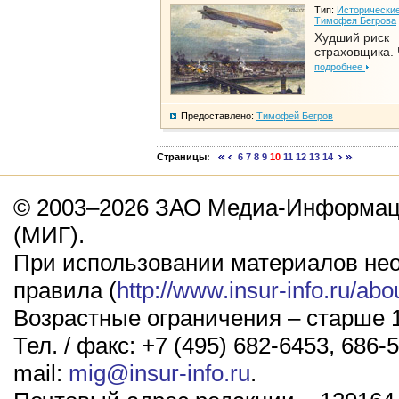
Тип:
Исторические
Тимофея Бегрова
Худший риск
страховщика. 
подробнее
Предоставлено:
Тимофей Бегров
Страницы:
6
7
8
9
10
11
12
13
14
© 2003–2026 ЗАО Медиа-Информаци
(МИГ).
При использовании материалов не
правила (
http://www.insur-info.ru/abo
Возрастные ограничения – старше 1
Тел. / факс: +7 (495) 682-6453, 686-5
mail:
mig@insur-info.ru
.