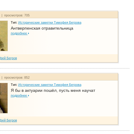
т | просмотров: 705
Тип:
Исторические заметки Тимофея Бегрова
Антверпенская отравительница
подробнее
фей Бегров
т | просмотров: 852
Тип:
Исторические заметки Тимофея Бегрова
Я бы в актуарии пошёл, пусть меня научат
подробнее
фей Бегров