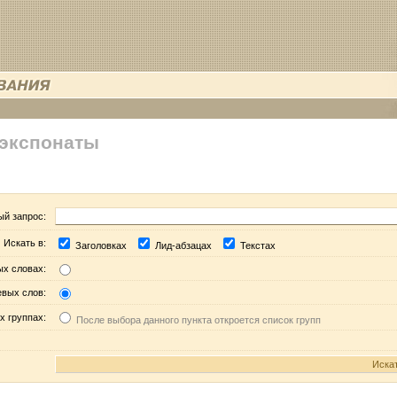
 экспонаты
ый запрос:
Искать в:
Заголовках
Лид-абзацах
Текстах
ых словах:
евых слов:
х группах:
После выбора данного пункта откроется список групп