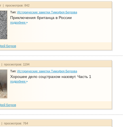
йт | просмотров: 842
Тип:
Исторические заметки Тимофея Бегрова
Приключения британца в России
подробнее
фей Бегров
т | просмотров: 1194
Тип:
Исторические заметки Тимофея Бегрова
Хорошее дело соцстрахом назовут. Часть 1
подробнее
фей Бегров
т | просмотров: 764