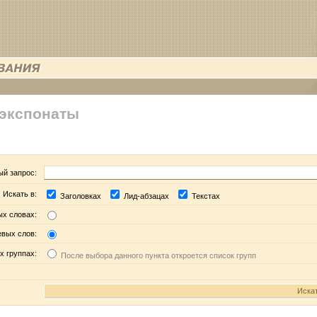
 экспонаты
ый запрос:
Искать в:
Заголовках
Лид-абзацах
Текстах
ых словах:
евых слов:
х группах:
После выбора данного пункта откроется список групп