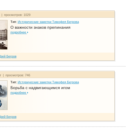
т | просмотров: 1029
Тип:
Исторические заметки Тимофея Бегрова
О важности знаков препинания
подробнее
фей Бегров
йт | просмотров: 746
Тип:
Исторические заметки Тимофея Бегрова
Борьба с надвигающимся игом
подробнее
фей Бегров