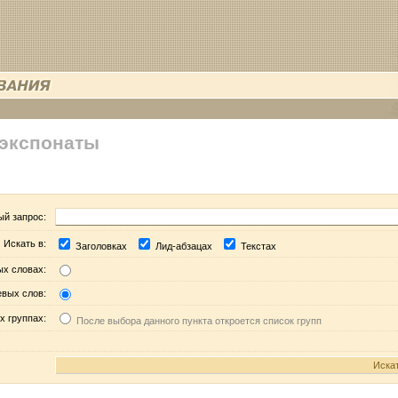
 экспонаты
ый запрос:
Искать в:
Заголовках
Лид-абзацах
Текстах
ых словах:
евых слов:
х группах:
После выбора данного пункта откроется список групп