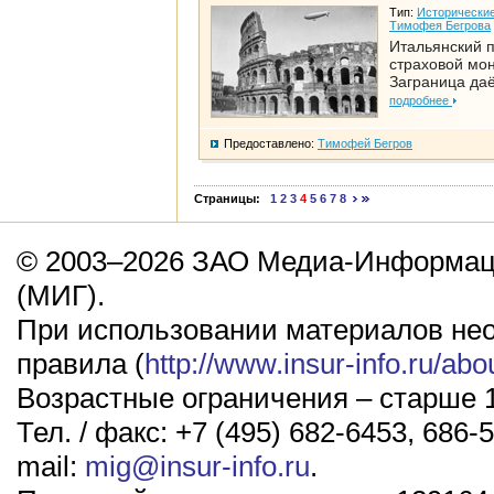
Тип:
Исторические
Тимофея Бегрова
Итальянский п
страховой мо
Заграница да
подробнее
Предоставлено:
Тимофей Бегров
Страницы:
1
2
3
4
5
6
7
8
© 2003–2026 ЗАО Медиа-Информаци
(МИГ).
При использовании материалов не
правила (
http://www.insur-info.ru/abo
Возрастные ограничения – старше 1
Тел. / факс: +7 (495) 682-6453, 686-5
mail:
mig@insur-info.ru
.