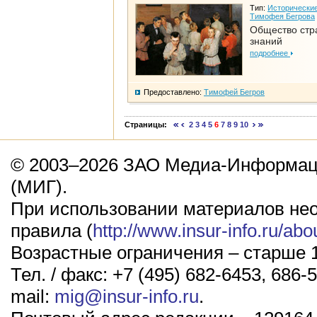
Тип:
Исторические
Тимофея Бегрова
Общество стр
знаний
подробнее
Предоставлено:
Тимофей Бегров
Страницы:
2
3
4
5
6
7
8
9
10
© 2003–2026 ЗАО Медиа-Информаци
(МИГ).
При использовании материалов не
правила (
http://www.insur-info.ru/abo
Возрастные ограничения – старше 1
Тел. / факс: +7 (495) 682-6453, 686-5
mail:
mig@insur-info.ru
.