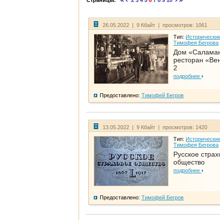
Страницы:
2
3
4
5
6
7
8
9
10
26.05.2022 | 9 Кбайт | просмотров: 1061
Тип:
Исторические
Тимофея Бегрова
Дом «Салама
ресторан «Вен
2
подробнее
Предоставлено:
Тимофей Бегров
13.05.2022 | 9 Кбайт | просмотров: 1420
Тип:
Исторические
Тимофея Бегрова
Русское страх
общество
подробнее
Предоставлено:
Тимофей Бегров