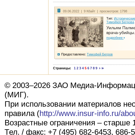
09.06.2022 | 9 Кбайт | просмотров: 1798
Тип:
Исторические
Тимофея Бегрова
Уильям Палме
врача-убийцы.
подробнее
Предоставлено:
Тимофей Бегров
Страницы:
1
2
3
4
5
6
7
8
9
© 2003–2026 ЗАО Медиа-Информаци
(МИГ).
При использовании материалов не
правила (
http://www.insur-info.ru/abo
Возрастные ограничения – старше 1
Тел. / факс: +7 (495) 682-6453, 686-5