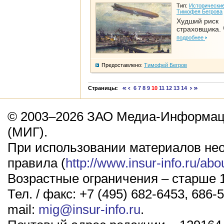
Тип:
Исторические
Тимофея Бегрова
Худший риск
страховщика. 
подробнее
Предоставлено:
Тимофей Бегров
Страницы:
6
7
8
9
10
11
12
13
14
© 2003–2026 ЗАО Медиа-Информаци
(МИГ).
При использовании материалов не
правила (
http://www.insur-info.ru/abo
Возрастные ограничения – старше 1
Тел. / факс: +7 (495) 682-6453, 686-5
mail:
mig@insur-info.ru
.