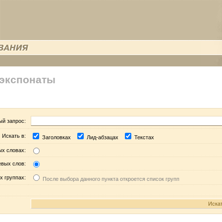
 экспонаты
ый запрос:
Искать в:
Заголовках
Лид-абзацах
Текстах
ых словах:
евых слов:
х группах:
После выбора данного пункта откроется список групп