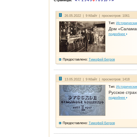
Страницы:
2
3
4
5
6
7
8
9
10
26.05.2022 | 9 Кбайт | просмотров: 1061
Тип:
Исторически
Дом «Саламан
подробнее
Предоставлено:
Тимофей Бегров
13.05.2022 | 9 Кбайт | просмотров: 1418
Тип:
Исторически
Русское стра
подробнее
Предоставлено:
Тимофей Бегров