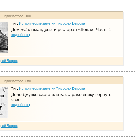
т | просмотров: 1007
Тип:
Исторические заметки Тимофея Бегрова
Дом «Саламандры» и ресторан «Вена». Часть 1
подробнее
фей Бегров
т | просмотров: 680
Тип:
Исторические заметки Тимофея Бегрова
Дело Джунковского или как страховщику вернуть
своё
подробнее
фей Бегров