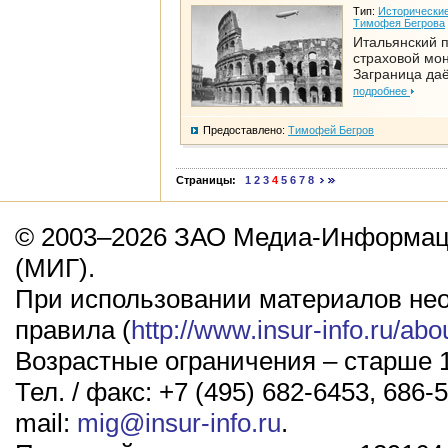
Тип:
Исторические
Тимофея Бегрова
Итальянский п
страховой мо
Заграница да
подробнее
Предоставлено:
Тимофей Бегров
Страницы:
1
2
3
4
5
6
7
8
© 2003–2026 ЗАО Медиа-Информаци
(МИГ).
При использовании материалов не
правила (
http://www.insur-info.ru/abo
Возрастные ограничения – старше 1
Тел. / факс: +7 (495) 682-6453, 686-5
mail:
mig@insur-info.ru
.