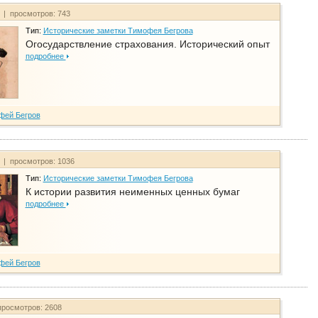
т | просмотров: 743
Тип:
Исторические заметки Тимофея Бегрова
Огосударствление страхования. Исторический опыт
подробнее
фей Бегров
т | просмотров: 1036
Тип:
Исторические заметки Тимофея Бегрова
К истории развития неименных ценных бумаг
подробнее
фей Бегров
просмотров: 2608