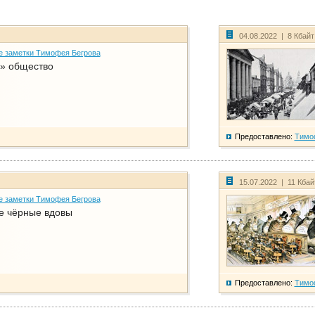
04.08.2022 | 8 Кбай
е заметки Тимофея Бегрова
» общество
Предоставлено:
Тимо
15.07.2022 | 11 Кба
е заметки Тимофея Бегрова
е чёрные вдовы
Предоставлено:
Тимо