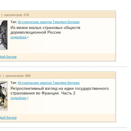
т | просмотров: 678
Тип:
Исторические заметки Тимофея Бегрова
Из жизни малых страховых обществ
дореволюционной России
подробнее
фей Бегров
йт | просмотров: 868
Тип:
Исторические заметки Тимофея Бегрова
Ретроспективный взгляд на идеи государственного
страхования во Франции. Часть 2
подробнее
фей Бегров