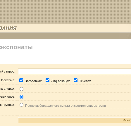
 экспонаты
ый запрос:
Искать в:
Заголовках
Лид-абзацах
Текстах
ых словах:
евых слов:
х группах:
После выбора данного пункта откроется список групп