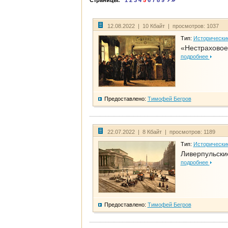
Страницы:
1
2
3
4
5
6
7
8
9
12.08.2022 | 10 Кбайт | просмотров: 1037
Тип:
Исторически
«Нестраховое
подробнее
Предоставлено:
Тимофей Бегров
22.07.2022 | 8 Кбайт | просмотров: 1189
Тип:
Исторически
Ливерпульски
подробнее
Предоставлено:
Тимофей Бегров