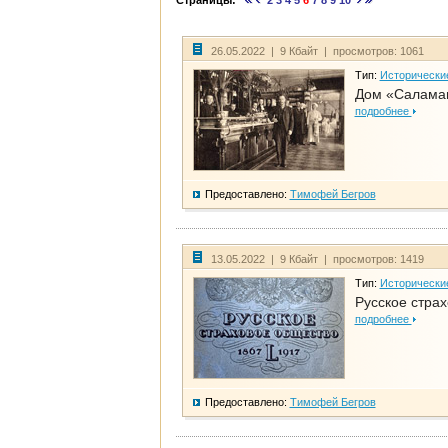
Страницы:
2
3
4
5
6
7
8
9
10
26.05.2022 | 9 Кбайт | просмотров: 1061
Тип:
Исторически
Дом «Саламан
подробнее
Предоставлено:
Тимофей Бегров
13.05.2022 | 9 Кбайт | просмотров: 1419
Тип:
Исторически
Русское стра
подробнее
Предоставлено:
Тимофей Бегров