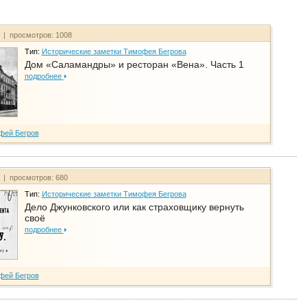
т | просмотров: 1008
Тип:
Исторические заметки Тимофея Бегрова
Дом «Саламандры» и ресторан «Вена». Часть 1
подробнее
фей Бегров
т | просмотров: 680
Тип:
Исторические заметки Тимофея Бегрова
Дело Джунковского или как страховщику вернуть
своё
подробнее
фей Бегров