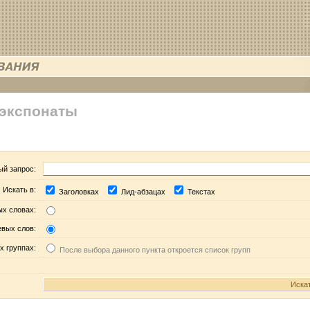
 экспонаты
ый запрос:
Искать в:
Заголовках
Лид-абзацах
Текстах
ых словах:
евых слов:
х группах:
После выбора данного пункта откроется список групп