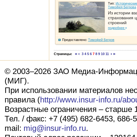
Тип:
Исторические
Тимофея Бегрова
Из истории вз
страхования 
строений
подробнее
Предоставлено:
Тимофей Бегров
Страницы:
3
4
5
6
7
8
9
10
11
© 2003–2026 ЗАО Медиа-Информаци
(МИГ).
При использовании материалов не
правила (
http://www.insur-info.ru/abo
Возрастные ограничения – старше 1
Тел. / факс: +7 (495) 682-6453, 686-5
mail:
mig@insur-info.ru
.