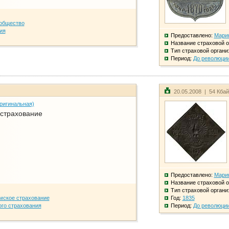
общество
ия
Предоставлено:
Мари
Название страховой о
Тип страховой органи
Период:
До революци
20.05.2008 | 54 Кба
ригинальная)
 страхование
Предоставлено:
Мари
Название страховой о
Тип страховой органи
мское страхование
Год:
1835
го страхования
Период:
До революци