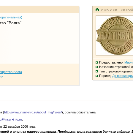
20.05.2008 | 80 Кба
(оригинальная)
во "Волга"
Предоставлено:
Мари
Название страховой о
Тип страховой органи
бщество Волга
Период:
До революци
ия
а (
http://www.insur-info.ru/about_mig/rules/
), ссылка обязательна.
g@insur-info.ru
.
 22 декабря 2006 года.
сетей и анализа нашего трафика. Продолжая пользоваться данным сайтом, 