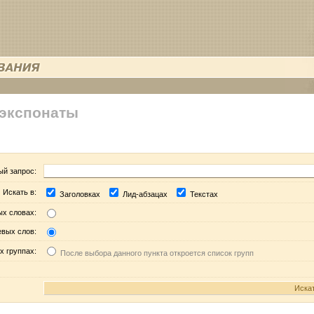
 экспонаты
ый запрос:
Искать в:
Заголовках
Лид-абзацах
Текстах
ых словах:
евых слов:
х группах:
После выбора данного пункта откроется список групп