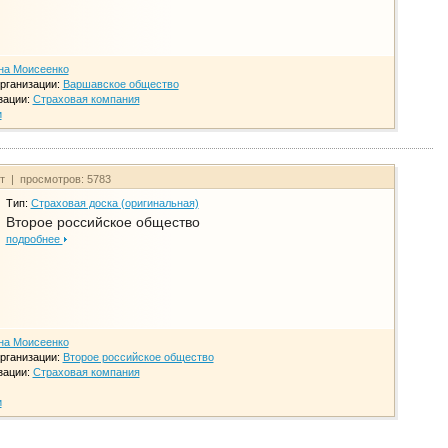
на Моисеенко
рганизации:
Варшавское общество
зации:
Страховая компания
и
йт | просмотров: 5783
Тип:
Страховая доска (оригинальная)
Второе российское общество
подробнее
на Моисеенко
рганизации:
Второе российское общество
зации:
Страховая компания
и