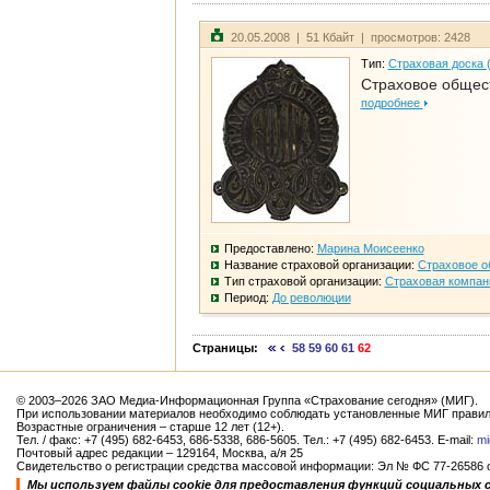
20.05.2008 | 51 Кбайт | просмотров: 2428
Тип:
Страховая доска 
Страховое общест
подробнее
Предоставлено:
Марина Моисеенко
Название страховой организации:
Страховое о
Тип страховой организации:
Страховая компан
Период:
До революции
Страницы:
58
59
60
61
62
© 2003–2026 ЗАО Медиа-Информационная Группа «Страхование сегодня» (МИГ).
При использовании материалов необходимо соблюдать установленные МИГ правил
Возрастные ограничения – старше 12 лет (12+).
Тел. / факс: +7 (495) 682-6453, 686-5338, 686-5605. Тел.: +7 (495) 682-6453. E-mail:
mi
Почтовый адрес редакции – 129164, Москва, а/я 25
Свидетельство о регистрации средства массовой информации: Эл № ФС 77-26586 от
Мы используем файлы cookie для предоставления функций социальных 