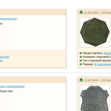
11.06.2008 | 125 Кб
оригинальная)
во
Предоставлено:
Мари
бщество
Название страховой о
ия
Тип страховой органи
Период:
До революци
11.06.2008 | 136 Кб
ска (оригинальная)
бщество