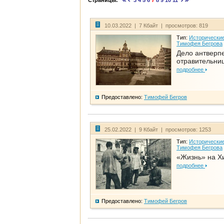
Страницы:
3
4
5
6
7
8
9
10
11
10.03.2022 | 7 Кбайт | просмотров: 819
Тип:
Исторические
Тимофея Бегрова
Дело антверп
отравительни
подробнее
Предоставлено:
Тимофей Бегров
25.02.2022 | 9 Кбайт | просмотров: 1253
Тип:
Исторические
Тимофея Бегрова
«Жизнь» на Х
подробнее
Предоставлено:
Тимофей Бегров