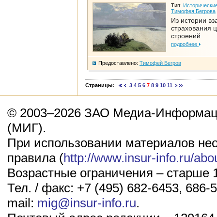
Тип:
Исторические
Тимофея Бегрова
Из истории вз
страхования 
строений
подробнее
Предоставлено:
Тимофей Бегров
Страницы:
3
4
5
6
7
8
9
10
11
© 2003–2026 ЗАО Медиа-Информаци
(МИГ).
При использовании материалов не
правила (
http://www.insur-info.ru/abo
Возрастные ограничения – старше 1
Тел. / факс: +7 (495) 682-6453, 686-5
mail:
mig@insur-info.ru
.