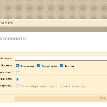
 экспонаты
ый запрос:
Искать в:
Заголовках
Лид-абзацах
Текстах
ых словах:
евых слов:
х группах:
После выбора данного пункта откроется список групп