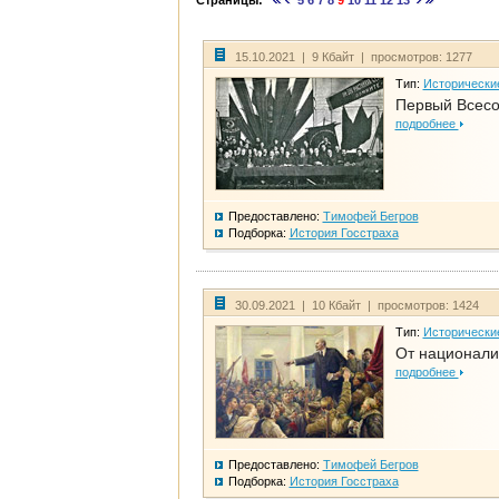
Страницы:
5
6
7
8
9
10
11
12
13
15.10.2021 | 9 Кбайт | просмотров: 1277
Тип:
Исторически
Первый Всесо
подробнее
Предоставлено:
Тимофей Бегров
Подборка:
История Госстраха
30.09.2021 | 10 Кбайт | просмотров: 1424
Тип:
Исторически
От национали
подробнее
Предоставлено:
Тимофей Бегров
Подборка:
История Госстраха