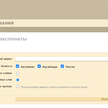
 экспонаты
ый запрос:
Искать в:
Заголовках
Лид-абзацах
Текстах
ых словах:
евых слов:
х группах:
После выбора данного пункта откроется список групп