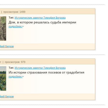
т | просмотров: 1499
Тип:
Исторические заметки Тимофея Бегрова
Дом, в котором решалась судьба империи
подробнее
фей Бегров
йт | просмотров: 979
Тип:
Исторические заметки Тимофея Бегрова
Из истории страхования посевов от градобития
подробнее
фей Бегров