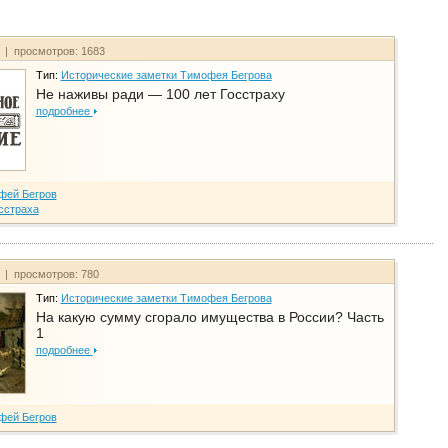
т | просмотров: 1683
Тип:
Исторические заметки Тимофея Бегрова
Не наживы ради — 100 лет Госстраху
подробнее
фей Бегров
сстраха
т | просмотров: 780
Тип:
Исторические заметки Тимофея Бегрова
На какую сумму сгорало имущества в России? Часть
1
подробнее
фей Бегров