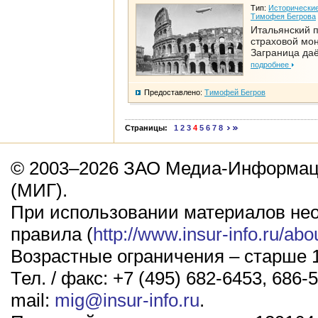
Тип:
Исторические
Тимофея Бегрова
Итальянский п
страховой мо
Заграница да
подробнее
Предоставлено:
Тимофей Бегров
Страницы:
1
2
3
4
5
6
7
8
© 2003–2026 ЗАО Медиа-Информаци
(МИГ).
При использовании материалов не
правила (
http://www.insur-info.ru/abo
Возрастные ограничения – старше 1
Тел. / факс: +7 (495) 682-6453, 686-5
mail:
mig@insur-info.ru
.