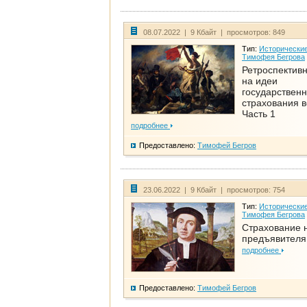
08.07.2022 | 9 Кбайт | просмотров: 849
Тип:
Исторические
Тимофея Бегрова
Ретроспективн
на идеи
государственн
страхования 
Часть 1
подробнее
Предоставлено:
Тимофей Бегров
23.06.2022 | 9 Кбайт | просмотров: 754
Тип:
Исторические
Тимофея Бегрова
Страхование 
предъявителя
подробнее
Предоставлено:
Тимофей Бегров