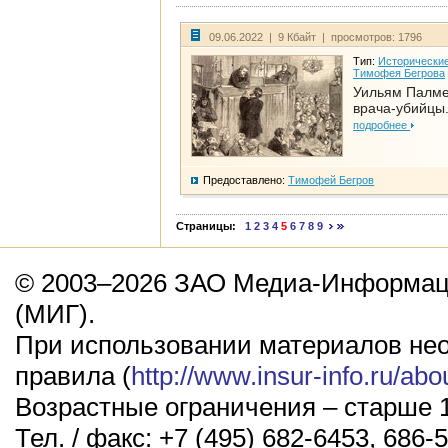
09.06.2022 | 9 Кбайт | просмотров: 1796
Тип:
Исторические
Тимофея Бегрова
Уильям Палме
врача-убийцы.
подробнее
Предоставлено:
Тимофей Бегров
Страницы:
1
2
3
4
5
6
7
8
9
© 2003–2026 ЗАО Медиа-Информаци
(МИГ).
При использовании материалов не
правила (
http://www.insur-info.ru/abo
Возрастные ограничения – старше 1
Тел. / факс: +7 (495) 682-6453, 686-5