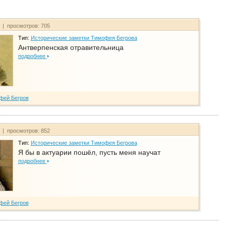
т | просмотров: 705
Тип:
Исторические заметки Тимофея Бегрова
Антверпенская отравительница
подробнее
фей Бегров
т | просмотров: 852
Тип:
Исторические заметки Тимофея Бегрова
Я бы в актуарии пошёл, пусть меня научат
подробнее
фей Бегров