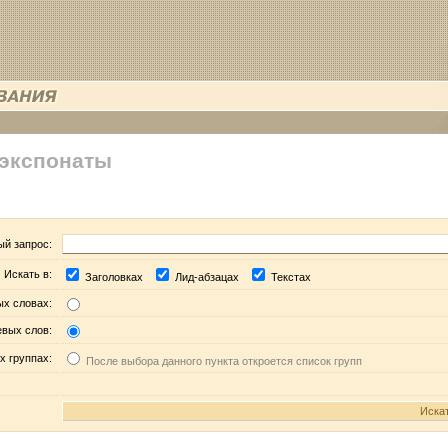
 экспонаты
ый запрос:
Искать в:
Заголовках
Лид-абзацах
Текстах
ых словах:
евых слов:
х группах:
После выбора данного пункта откроется список групп