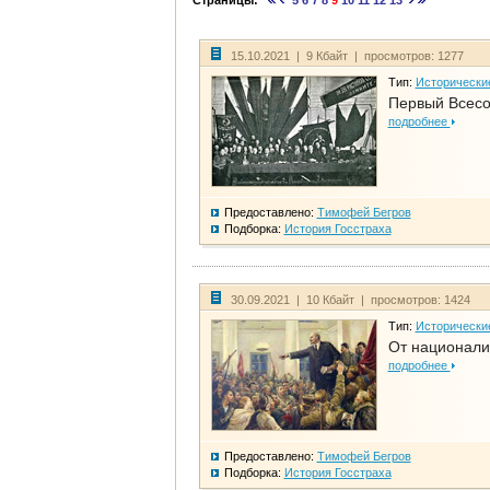
Страницы:
5
6
7
8
9
10
11
12
13
15.10.2021 | 9 Кбайт | просмотров: 1277
Тип:
Исторически
Первый Всесо
подробнее
Предоставлено:
Тимофей Бегров
Подборка:
История Госстраха
30.09.2021 | 10 Кбайт | просмотров: 1424
Тип:
Исторически
От национали
подробнее
Предоставлено:
Тимофей Бегров
Подборка:
История Госстраха