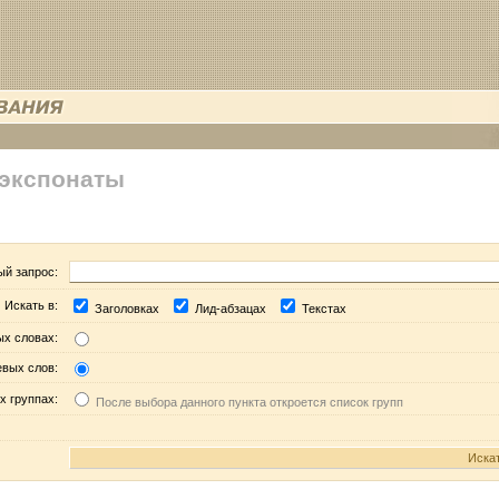
 экспонаты
ый запрос:
Искать в:
Заголовках
Лид-абзацах
Текстах
ых словах:
евых слов:
х группах:
После выбора данного пункта откроется список групп