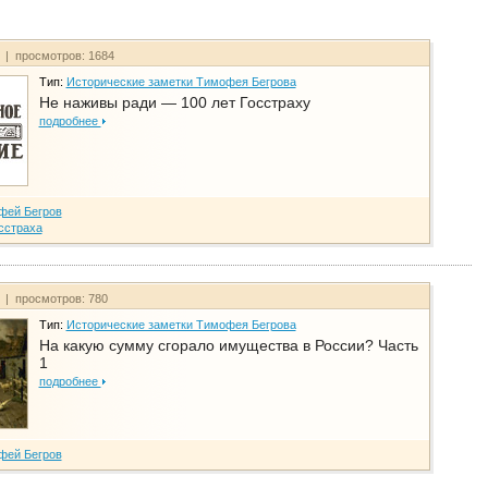
т | просмотров: 1684
Тип:
Исторические заметки Тимофея Бегрова
Не наживы ради — 100 лет Госстраху
подробнее
фей Бегров
сстраха
т | просмотров: 780
Тип:
Исторические заметки Тимофея Бегрова
На какую сумму сгорало имущества в России? Часть
1
подробнее
фей Бегров