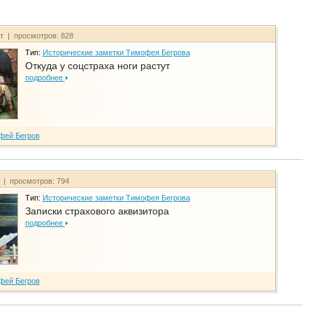
йт | просмотров: 828
Тип:
Исторические заметки Тимофея Бегрова
Откуда у соцстраха ноги растут
подробнее
фей Бегров
т | просмотров: 794
Тип:
Исторические заметки Тимофея Бегрова
Записки страхового аквизитора
подробнее
фей Бегров