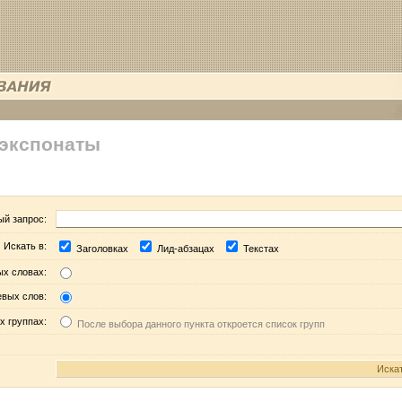
 экспонаты
ый запрос:
Искать в:
Заголовках
Лид-абзацах
Текстах
ых словах:
евых слов:
х группах:
После выбора данного пункта откроется список групп