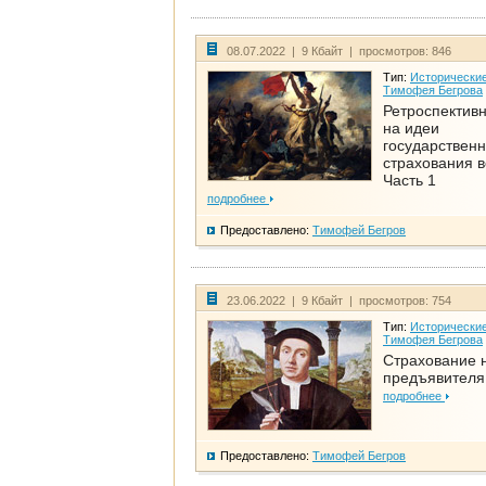
08.07.2022 | 9 Кбайт | просмотров: 846
Тип:
Исторические
Тимофея Бегрова
Ретроспективн
на идеи
государственн
страхования 
Часть 1
подробнее
Предоставлено:
Тимофей Бегров
23.06.2022 | 9 Кбайт | просмотров: 754
Тип:
Исторические
Тимофея Бегрова
Страхование 
предъявителя
подробнее
Предоставлено:
Тимофей Бегров