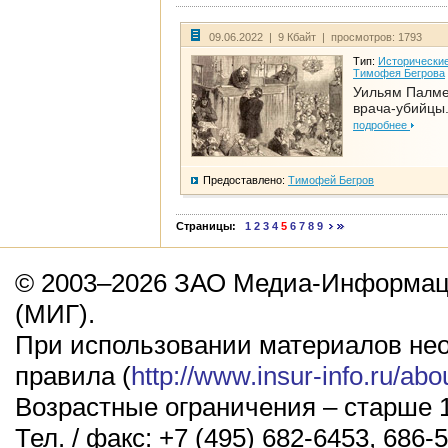
09.06.2022 | 9 Кбайт | просмотров: 1793
Тип:
Исторические
Тимофея Бегрова
Уильям Палме
врача-убийцы.
подробнее
Предоставлено:
Тимофей Бегров
Страницы:
1
2
3
4
5
6
7
8
9
© 2003–2026 ЗАО Медиа-Информаци
(МИГ).
При использовании материалов не
правила (
http://www.insur-info.ru/abo
Возрастные ограничения – старше 1
Тел. / факс: +7 (495) 682-6453, 686-5